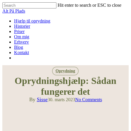
Skip
Hit enter to search or ESC to close
to
Close
Alt På Plads
main
Search
content
Menu
Hjælp til oprydning
Historier
Priser
Om mig
Erhverv
Blog
Kontakt
facebook
instagram
phone
Oprydning
Oprydningshjælp: Sådan
fungerer det
By
Sisse
30. marts 2023
No Comments