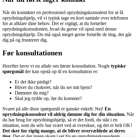
Når du kontakter en professionel oprydningskonsulent for at få
oprydningshjælp, vil vi typisk tage en kort samtale over telefonen
for at afklare dine behov. Det er vigtigt, at du fortæller
oprydningskonsulenten, hvad du gerne vil opnå med denne
oprydningshjælp. Du må også meget gerne fortælle de ting, der går
dig på og frustrerer dig.
Før konsultationen
Herefter laver vi en aftale om første konsultation. Nogle
typiske
spørgsmål
der kan opstå op til en konsultation er:
Er det ikke pinligt?
Bliver du chokeret, når du ser mit hjem?
Dømmer du mig?
Skal jeg rydde op, før du kommer?
Svaret på alle disse spørgsmål er ganske enkelt: Nej!
En
oprydningskonsulent vil aldrig dømme dig for din situation.
Når
du har brug for oprydningshjælp, så er det fordi, du står i en
situation, som du selv har svært ved at overskue, og det er helt OK!
Det sker for rigtig mange, at de bliver overvældede at deres
ting.
Det er der ingen skam i set fra en oprydningskonsulents