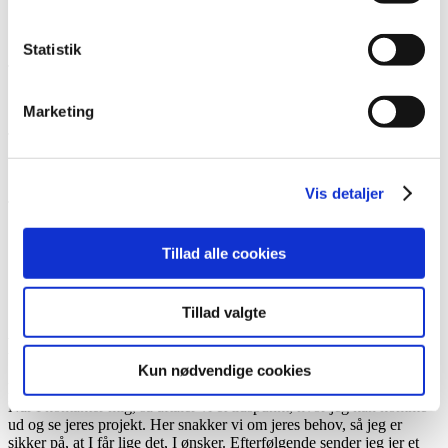
Statistik
Træk i pilen på billedet for at se før/efter
Marketing
Træk i pilen på billedet for at se før/efter
Vis detaljer
Træk i pilen på billedet for at se før/efter
Tillad alle cookies
Tillad valgte
Processen
Kun nødvendige cookies
Inden vi går i gang
Når I kontakter mig, så aftaler vi et tidspunkt, hvor jeg kan komme
ud og se jeres projekt. Her snakker vi om jeres behov, så jeg er
sikker på, at I får lige det, I ønsker. Efterfølgende sender jeg jer et