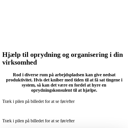
Har I et eller flere rum, der bare aldrig helt er styr på? Hvor
kaos hersker, eller det bare ville være rart, hvis det var
lidt
nemmere at finde det, man skulle bruge? Så læs videre.
Hjælp til oprydning og organisering i din
virksomhed
Rod i diverse rum på arbejdspladsen kan give nedsat
produktivitet. Hvis det kniber med tiden til at få sat tingene i
system, så kan det være en fordel at hyre en
oprydningskonsulent til at hjælpe.
Træk i pilen på billedet for at se før/efter
Træk i pilen på billedet for at se før/efter