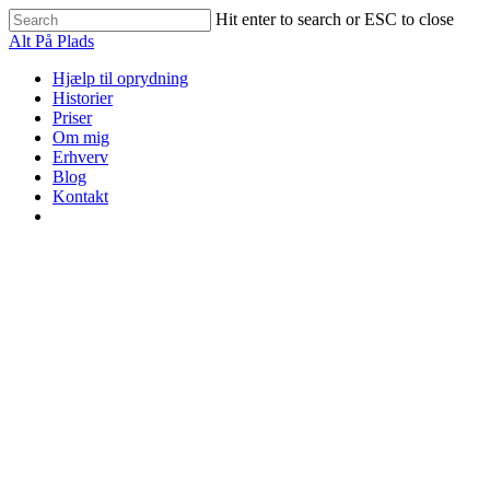
Skip
Hit enter to search or ESC to close
to
Close
Alt På Plads
main
Search
content
Menu
Hjælp til oprydning
Historier
Priser
Om mig
Erhverv
Blog
Kontakt
facebook
instagram
phone
Oprydning for virksomheder