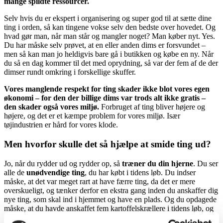
mange spildte ressourcer.
Selv hvis du er ekspert i organisering og super god til at sætte dine
ting i orden, så kan tingene vokse selv den bedste over hovedet. Og
hvad gør man, når man står og mangler noget? Man køber nyt. Yes.
Du har måske selv prøvet, at en eller anden dims er forsvundet –
men så kan man jo heldigvis bare gå i butikken og købe en ny. Når
du så en dag kommer til det med oprydning, så var der fem af de der
dimser rundt omkring i forskellige skuffer.
Vores manglende respekt for ting skader ikke blot vores egen
økonomi – for den der billige dims var trods alt ikke gratis –
den skader også vores miljø.
Forbruget af ting bliver højere og
højere, og det er et kæmpe problem for vores miljø. Især
tøjindustrien er hård for vores klode.
Men hvorfor skulle det så hjælpe at smide ting ud?
Jo, når du rydder ud og rydder op, så
træner du din hjerne
. Du ser
alle de
unødvendige ting
, du har købt i tidens løb. Du indser
måske, at det var meget rart at have færre ting, da det er mere
overskueligt, og tænker derfor en ekstra gang inden du anskaffer dig
nye ting, som skal ind i hjemmet og have en plads. Og du opdagede
måske, at du havde anskaffet fem kartoffelskrællere i tidens løb, og
det virker trods alt fjollet for de fleste.