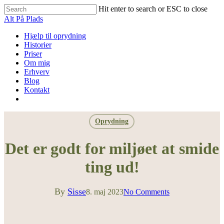
Skip
Hit enter to search or ESC to close
to
Close
Alt På Plads
main
Search
content
Menu
Hjælp til oprydning
Historier
Priser
Om mig
Erhverv
Blog
Kontakt
facebook
instagram
phone
Oprydning
Det er godt for miljøet at smide
ting ud!
By
Sisse
8. maj 2023
No Comments